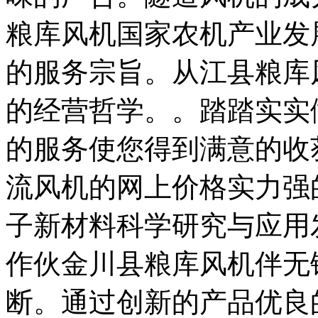
粮库风机国家农机产业发
的服务宗旨。从江县粮库
的经营哲学。。踏踏实实
的服务使您得到满意的收
流风机的网上价格实力强
子新材料科学研究与应用
作伙金川县粮库风机伴无
断。通过创新的产品优良