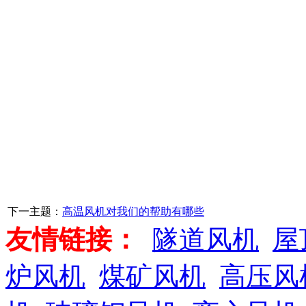
下一主题：
高温风机对我们的帮助有哪些
友情链接：
隧道风机
屋
炉风机
煤矿风机
高压风