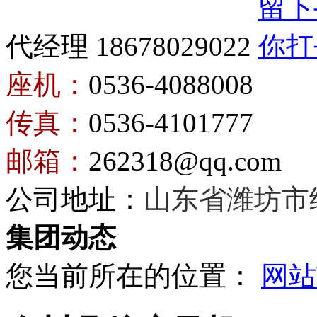
代经理 18678029022
座机：
0536-4088008
传真：
0536-4101777
邮箱：
262318@qq.com
公司地址：
山东省潍坊市
集团动态
您当前所在的位置：
网站