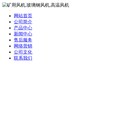
网站首页
公司简介
产品中心
新闻中心
售后服务
网络营销
公司文化
联系我们