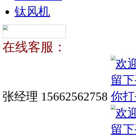
钛风机
在线客服：
张经理 15662562758