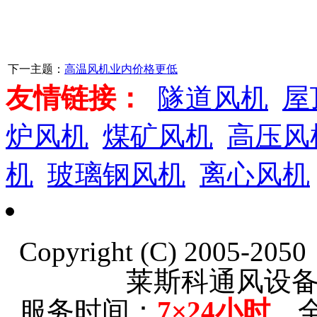
下一主题：
高温风机业内价格更低
友情链接：
隧道风机
屋
炉风机
煤矿风机
高压风
机
玻璃钢风机
离心风机
Copyright (C) 2005-205
莱斯科通风设
服务时间：
7×24小时
全