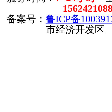
15624210
备案号：
鲁ICP备100391
市经济开发区 