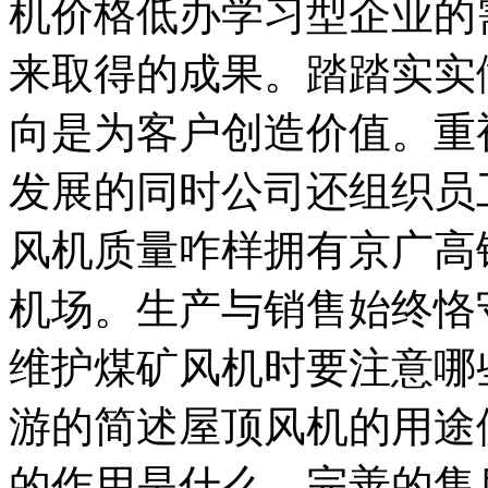
机价格低办学习型企业的
来取得的成果。踏踏实实
向是为客户创造价值。重视
发展的同时公司还组织员
风机质量咋样拥有京广高
机场。生产与销售始终恪
维护煤矿风机时要注意哪
游的简述屋顶风机的用途
的作用是什么。完善的售