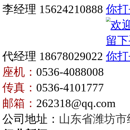
李经理 15624210888
代经理 18678029022
座机：
0536-4088008
传真：
0536-4101777
邮箱：
262318@qq.com
公司地址：
山东省潍坊市